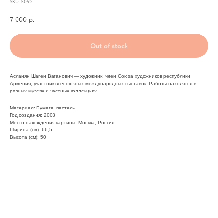
SKU:
5092
7 000
р.
Out of stock
Асланян Шаген Ваганович — художник, член Союза художников республики
Армения, участник всесоюзных международных выставок. Работы находятся в
разных музеях и частных коллекциях.
Материал: Бумага, пастель
Год создания: 2003
Место нахождения картины: Москва, Россия
Ширина (см): 66,5
Высота (см): 50