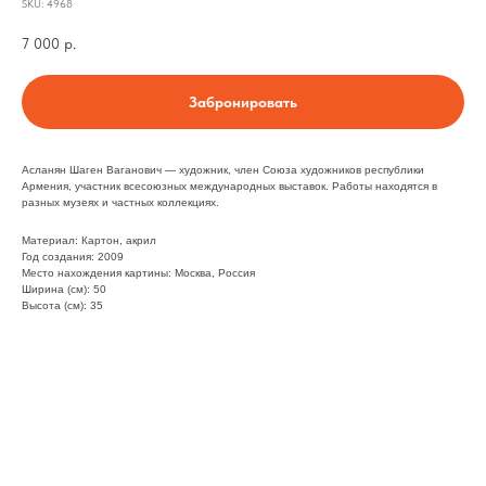
SKU:
4968
7 000
р.
Забронировать
Асланян Шаген Ваганович — художник, член Союза художников республики
Армения, участник всесоюзных международных выставок. Работы находятся в
разных музеях и частных коллекциях.
Материал: Картон, акрил
Год создания: 2009
Место нахождения картины: Москва, Россия
Ширина (см): 50
Высота (см): 35