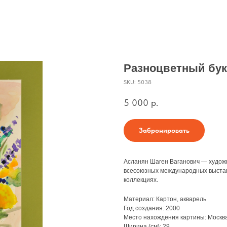
Разноцветный бук
SKU:
5038
5 000
р.
Забронировать
Асланян Шаген Ваганович — художн
всесоюзных международных выставо
коллекциях.
Материал: Картон, акварель
Год создания: 2000
Место нахождения картины: Москва
Ширина (см): 29